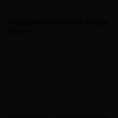
梦幻西游高级藏宝图各地图出书情况 高级宝图兽
决出处大全
365tiyu
06-28