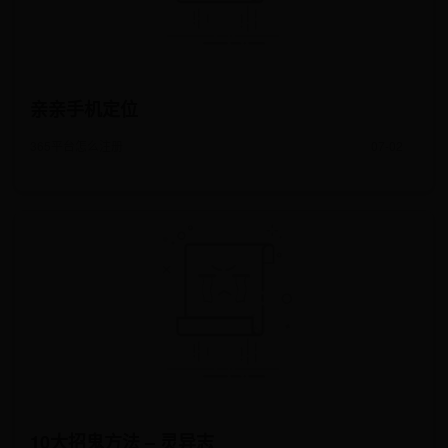
亲亲手机定位
365平台怎么注册
07-02
10大招鬼方法 – 灵异志