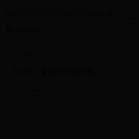
365平台怎么注册-365平台地址体
☰
育-365tiyu
首页
>
365tiyu
> 正文
及少日，眷然有归欤之情。
作者：
分类：
发布时间：2025-07-
阅读量：
点赞
admin
365tiyu
10 09:55:21
1780
数：
645