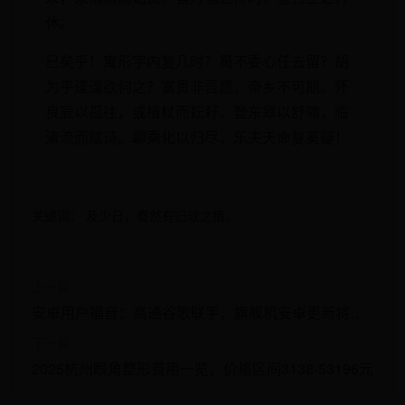
休。
已矣乎！寓形宇内复几时？曷不委心任去留？胡
为乎遑遑欲何之？富贵非吾愿，帝乡不可期。怀
良辰以孤往，或植杖而耘耔。登东皋以舒啸，临
清流而赋诗。聊乘化以归尽，乐夫天命复奚疑！
关键词：
及少日，眷然有归欤之情。
上一篇：
安卓用户福音：高通谷歌联手，旗舰机安卓更新将长
达8年！
下一篇：
2025杭州眼角整形费用一览，价格区间3138-53196元