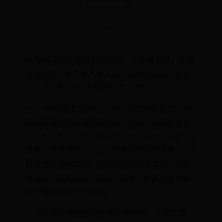
Ido钻戒是近年来比较流行的一个钻戒品牌，意思
是我愿意，很多新人想买这个品牌的钻戒，时尚
又前卫，那么ido钻戒到底 怎么样呢？
一、i do钻戒怎么样1、I Do，就是婚礼仪式上新
郎新娘做出的承诺的那句话，呼应了钻戒在爱情
上的本身意义，所以很多新人会选择i do钻戒作为
婚戒，或是送给心上人。想拥有浪漫的求婚，i do
钻戒便能帮你实现。它的款式是很丰富的，可以
根据恋人的喜好进行选择，能够让顾客感受到细
腻的情感和愉快的体验。
2、I Do每年推出百款全球经典婚戒，丰富的款