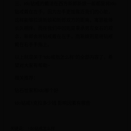
三、ido钻戒的戴法在西方新郎新娘一般都是将ido
钻戒戴在左手，因为左手更加靠近我们的心脏，
这样能够拉进新娘和新郎双方的距离，寓意能够
长久相伴。而在我们中国则是秉承男左女右的观
念，新郎会将钻戒戴在左手，而新娘则是将钻戒
戴在右手手指上。
以上就是关于“ido戒指怎么样”的全部内容了，希
望对大家有帮助~
相关推荐：
钻石世家和ido哪个好
Ido钻戒1克拉多少钱 影响因素有哪些
关键词：
i do钻戒怎么样