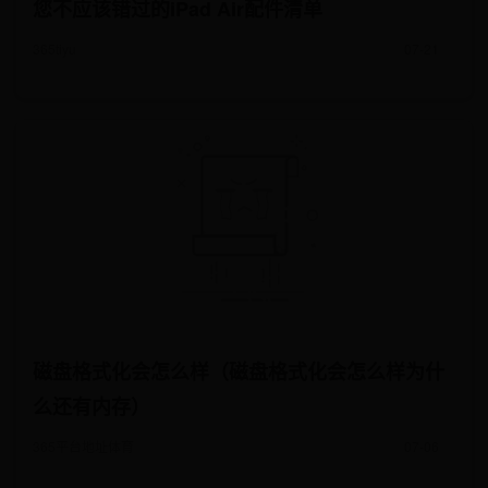
您不应该错过的iPad Air配件清单
365tiyu
07-21
磁盘格式化会怎么样（磁盘格式化会怎么样为什
么还有内存）
365平台地址体育
07-06