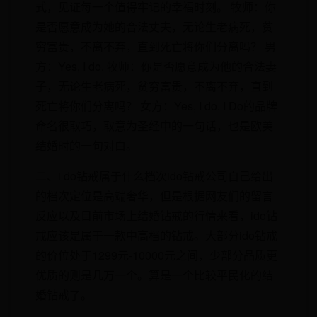
式，见证每一个值得牢记的幸福时刻。 牧师：你
是否愿意成为她的合法丈夫，无论生老病死，贫
穷富贵，不离不弃，直到死亡将你们分离吗？ 男
方：Yes, I do. 牧师：你是否愿意成为他的合法妻
子，无论生老病死，贫穷富贵，不离不弃，直到
死亡将你们分离吗？ 女方：Yes, I do. I Do的品牌
命名很取巧，取意为圣经中的一句话，也是欧美
结婚时的一句对白。
二、i do钻戒属于什么档次ido钻戒公司自己给出
的档次定位是高端奢华，但是根据网友们的留言
反应以及目前市场上结婚钻戒的行情来看，ido钻
戒应该是属于一款中高档的钻戒。大部分ido钻戒
的价位处于1299元-10000元之间，少部分品质更
优质的则是几万一个。算是一个比较平民化的结
婚钻戒了。