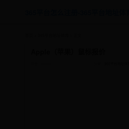
365平台怎么注册-365平台地址体育-3
首页
>
365平台地址体育
> 正文
Apple（苹果）鼠标报价
作者：admin
分类：
365平台地址体