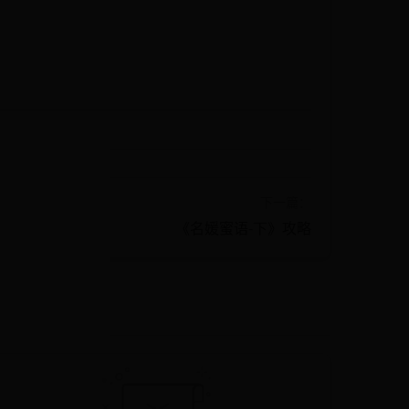
下一篇：
《名媛蜜语-下》攻略