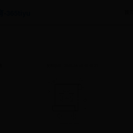
65tiyu
首
育
发布时间：2025-08-10 18:10:27