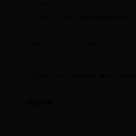
行情
高效办公好帮手，苹果Apple妙控鼠标-黑色（
关键词：
Apple（苹果）鼠标报价
上一篇：
好像最近日亚发美帝默认改成了易客满（ECMS
贵了
相关推荐