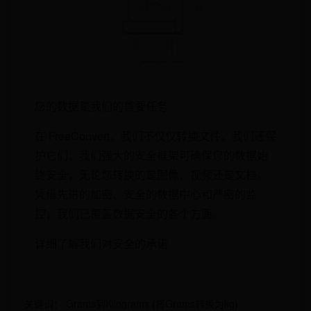
您的数据是我们的首要任务
在 FreeConvert，我们不仅仅转换文件，我们还保
护它们。我们强大的安全框架可确保您的数据始
终安全，无论您转换的是图像、视频还是文档。
凭借先进的加密、安全的数据中心和严密的监
控，我们已覆盖数据安全的各个方面。
详细了解我们对安全的承诺
关键词：
Grams到Kilograms (将Grams转换为kg)