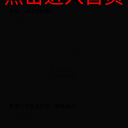
《人民的名义》地名分析: 汉东省、京州市、岩
台市、林城都是哪?
365平台地址体育
07-08
夏家三千金演员表（其他演员）
365平台地址体育
06-27