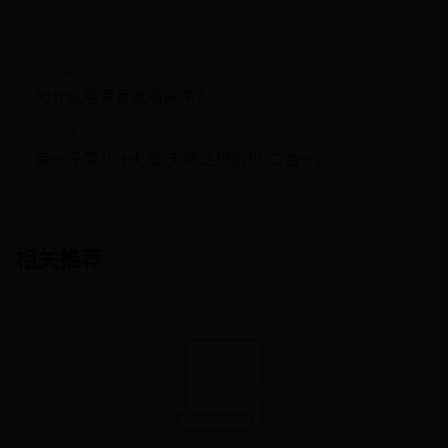
上一篇：
为什么宅男喜欢萌妹子？
下一篇：
第一千零八十七章 天地之规则也(二合一)
相关推荐