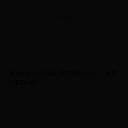
深入探讨“单人旁加失”字形的多层含义——佚字
的读音与解析
365平台地址体育
07-01