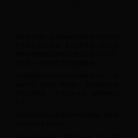
横店兔旅行网：它是杨幂陈伟霆乔振宇郑爽马天
宇主演的《古剑奇谭》里的乌蒙灵谷，它是冯绍
峰林依晨陈晓东主演的《兰陵王》里的白山村，
它就是——红树林影视外景拍摄基地。
红树林景区位于东阳市六石街道枫树下村，（由
枫树下村、祥湖村、夏溪潭村、上石塘等村合围
的小山坡组成），毗邻S211省道，据横店镇约25
公里。
红树林并非指山间长满红色叶子的树林，而是指
山上的岩土多是红色的。
红树林占地400余亩，主要为矮山坡，漫山多是松