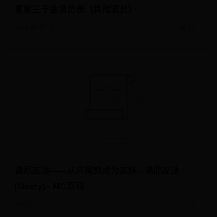
夏家三千金演员表（其他演员）
365平台地址体育
06-27
诡厄巫法——从开局到成为巫妖 - 诡厄巫法
(Goety) - MC百科
365tiyu
07-02