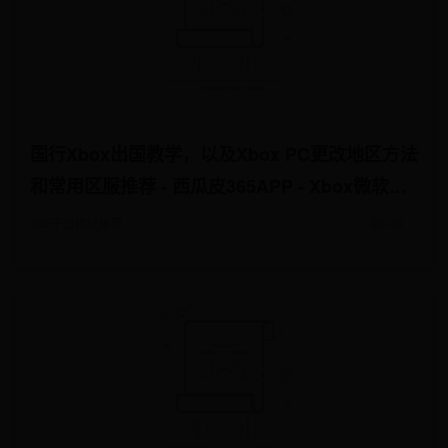
国行Xbox出国教学，以及Xbox PC更改地区方法
和常用区服推荐 - 西瓜皮365APP - Xbox微软中
文社区
365平台地址体育
06-30