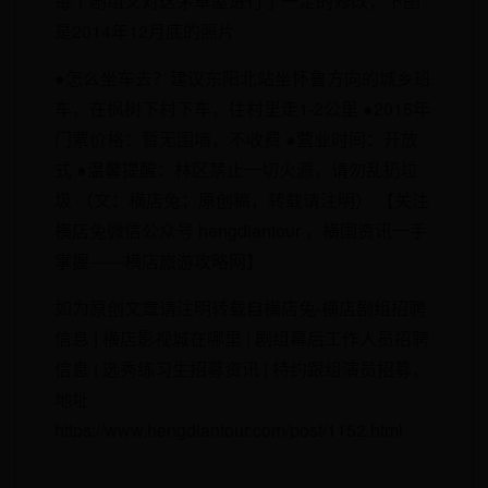
每个剧组又对这茅草屋进行了一定的修改，下图
是2014年12月底的照片
●怎么坐车去？建议东阳北站坐怀鲁方向的城乡班
车，在枫树下村下车，往村里走1-2公里 ●2015年
门票价格：暂无围墙，不收费 ●营业时间：开放
式 ●温馨提醒：林区禁止一切火源，请勿乱扔垃
圾 （文：横店兔；原创稿，转载请注明） 【关注
横店兔微信公众号 hengdiantour ，横国资讯一手
掌握——横店旅游攻略网】
如为原创文章请注明转载自横店兔-横店剧组招聘
信息 | 横店影视城在哪里 | 剧组幕后工作人员招聘
信息 | 选秀练习生招募资讯 | 特约跟组演员招募，
地址
https://www.hengdiantour.com/post/1152.html