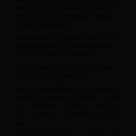
树林、茅草、芦花，基本无现代穿帮场景。内有
多处空地，可供多个剧组同时拍摄，并建有战
壕、碉堡、古村落等建筑。
红树林基地春夏季节特别漂亮，嫩绿的茅草、古
拙的茅屋还有盛开的山花，颇有世外桃源的感
觉，非常适合武侠剧、玄幻剧来取景。
入秋后，野草枯黄、山林叶落就显得有些衰败
了，不过拍鬼子戏倒是蛮适合的。
自2011年开始接拍影视剧作品以来，已接待各类
剧组30余个，热播电视剧《古剑奇谭》、《兰陵
王》、《犀利仁师》、《毛泽东》、《黄金大劫
案》、《利箭纵横》、《冲向黎明》等先后在此
取景。