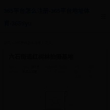
365平台怎么注册-365平台地址体
☰
育-365tiyu
首页
>
365平台怎么注册
> 正文
六石街道红树林拍摄基地
作者：
分类：
365平
发布时间：2025-
阅读
点赞
admin
台怎么注册
07-04 05:45:32
量：
数：
1232
16